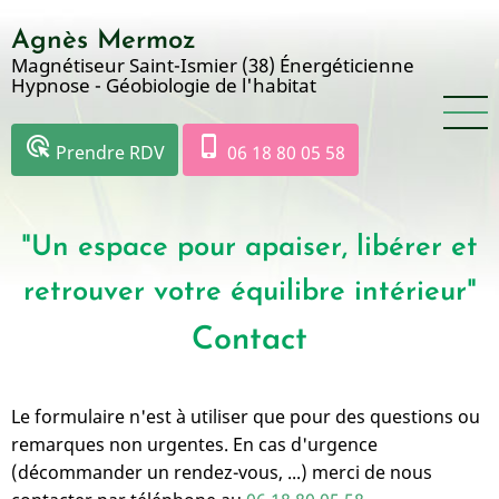
Aller
Agnès Mermoz
au
Magnétiseur Saint-Ismier (38) Énergéticienne
contenu
Hypnose - Géobiologie de l'habitat
principal
ads_click
phone_iphone
Prendre RDV
06 18 80 05 58
"Un espace pour apaiser, libérer et
retrouver votre équilibre intérieur"
Contact
Le formulaire n'est à utiliser que pour des questions ou
remarques non urgentes. En cas d'urgence
(décommander un rendez-vous, ...) merci de nous