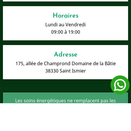
Horaires
Lundi au Vendredi
09:00 à 19:00
Adresse
175, allée de Champrond Domaine de la Bâtie
38330 Saint Ismier
Les soins énergétiques ne remplacent pas les
traitements médicaux en cours ou nécessaires.
Mentions légales
-
Le site Magnétiseur - Géobiologie
de l'habitat - Soins énergétiques a été réalisé par
www.byen.site