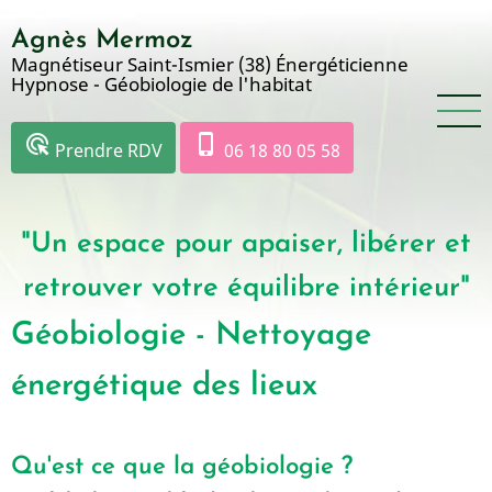
Aller
Agnès Mermoz
au
Magnétiseur Saint-Ismier (38) Énergéticienne
contenu
Hypnose - Géobiologie de l'habitat
principal
ads_click
phone_iphone
Prendre RDV
06 18 80 05 58
"Un espace pour apaiser, libérer et
retrouver votre équilibre intérieur"
Géobiologie - Nettoyage
énergétique des lieux
Qu'est ce que la géobiologie ?